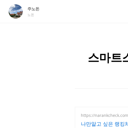
주노돈
노돈
스마트스
https://narankcheck.com
나만알고 싶은 랭킹