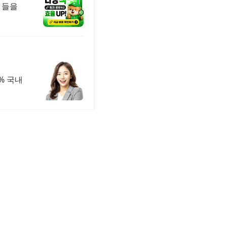
 들을
% 국내