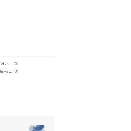
통신판매업 인터넷 신고방법, 스마트스토어 개설시 필수 신고
(0)
5년만에 슈퍼블루문, 스트로베리문?블러드문? 달이름 뜻
(0)