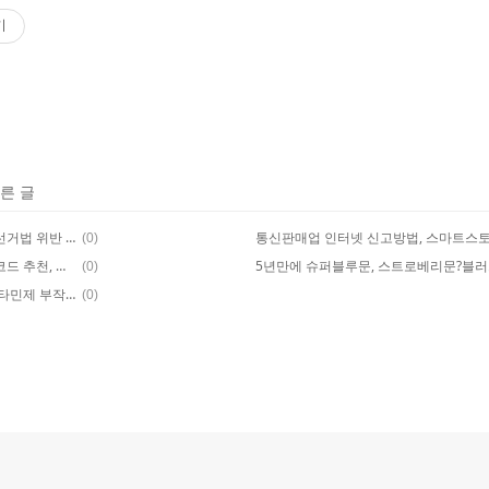
기
다른 글
정치인 기부행위 신고포상금, 공직선거법 위반 신고 포상금
(0)
개인사업자 인터넷 신청방법, 업종코드 추천, 간이과세 등록
(0)
두드러기 발생 시 주의사항, 항히스타민제 부작용, 천연 항히스타민제
(0)