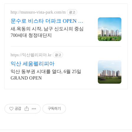
http://munsuro-vista-park.com/m
광고
문수로 비스타 더파크 OPEN 예
정
새.옥동의 시작, 남구 신도시의 중심
700세대 청정대단지
https://익산펠리피아.kr
광고
익산 세움펠리피아
익산 동부권 시대를 열다, 6월 25일
GRAND OPEN
공감
구독하기