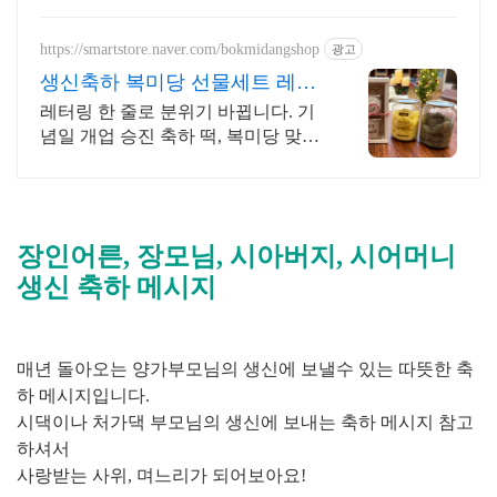
https://smartstore.naver.com/bokmidangshop
광고
생신축하 복미당 선물세트 레터
링 선물용 대량주문 가능
레터링 한 줄로 분위기 바뀝니다. 기
념일 개업 승진 축하 떡, 복미당 맞춤
제작. 하루 한입, 건강한 떡 간식! 지
금 바로 구매하세요! 기념일 선물? 맞
춤 레터링
장인어른, 장모님, 시아버지, 시어머니
생신 축하 메시지
매년 돌아오는 양가부모님의 생신에 보낼수 있는 따뜻한 축
하 메시지입니다.
시댁이나 처가댁 부모님의 생신에 보내는 축하 메시지 참고
하셔서
사랑받는 사위, 며느리가 되어보아요!