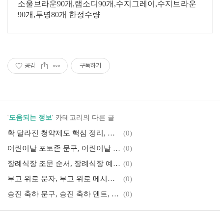
소울브라운90개,랩소디90개,수지그레이,수지브라운
90개,투명80개 한정수량
공감
구독하기
'
도움되는 정보
' 카테고리의 다른 글
확 달라진 청약제도 핵심 정리, 자녀 없는 맞벌이부부 청약은?
(0)
어린이날 포토존 문구, 어린이날 현수막 문구, 어린이날 행사 준비
(0)
장례식장 조문 순서, 장례식장 예절, 장례식 절차 확인하기
(0)
부고 위로 문자, 부고 위로 메시지, 조의 위로 문자
(0)
승진 축하 문구, 승진 축하 멘트, 승진 축하 메시지 추천
(0)