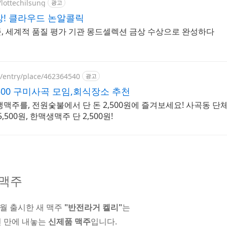
/lottechilsung
광고
상! 클라우드 논알콜릭
, 세계적 품질 평가 기관 몽드셀렉션 금상 수상으로 완성하다
p/entry/place/462364540
광고
500 구미사곡 모임,회식장소 추천
맥주를, 전원숯불에서 단 돈 2,500원에 즐겨보세요! 사곡동 단
500원, 한맥생맥주 단 2,500원!
 맥주
4월 출시한 새 맥주
"반전라거 켈리"
는
년 만에 내놓는
신제품 맥주
입니다.