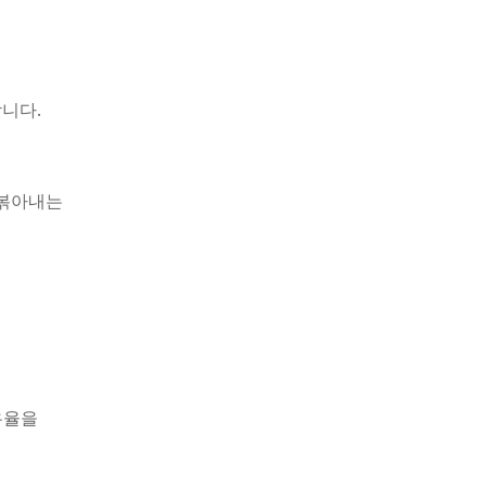
니다.
 볶아내는
유율을