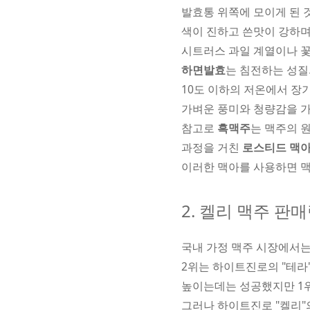
발효통 위쪽에 모이게 된
색이 진하고 쓴맛이 강하며
시트러스 과일 계열이나 꽃
하면발효
는 침전하는 성질
10도 이하의 저온에서 장
가벼운 풍미와 청량감을 가
참고로
흑맥주
는 맥주의 
과정을 거친
로스티드 맥
이러한 맥아를 사용하면 맥
2. 켈리 맥주 판
국내 가정 맥주 시장에서
2위는 하이트진로의 "테라"
높이는데는 성공했지만 1위
그러나 하이트진로 "켈리"