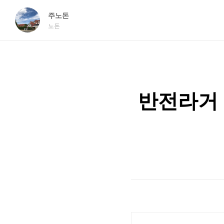
주노돈
노돈
반전라거 