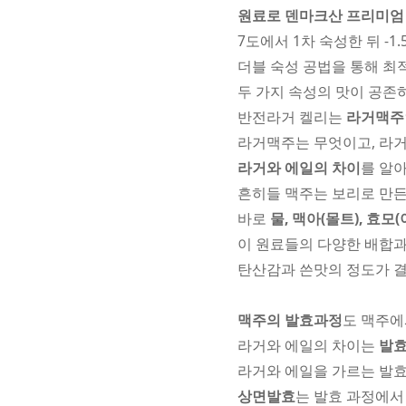
원료로 덴마크산 프리미엄 
7도에서 1차 숙성한 뒤 -
더블 숙성 공법을 통해 최
두 가지 속성의 맛이 공존
반전라거 켈리는
라거맥주
라거맥주는 무엇이고, 라
라거와 에일의 차이
를 알
흔히들 맥주는 보리로 만든
바로
물, 맥아(몰트), 효모(
이 원료들의 다양한 배합과
탄산감과 쓴맛의 정도가 
맥주의 발효과정
도 맥주에
라거와 에일의 차이는
발효
라거와 에일을 가르는 발
상면발효
는 발효 과정에서