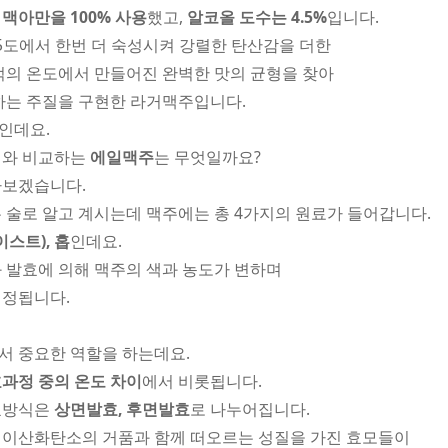
맥아만을 100% 사용
했고,
알코올 도수는 4.5%
입니다.
1.5도에서 한번 더 숙성시켜 강렬한 탄산감을 더한
적의 온도에서 만들어진 완벽한 맛의 균형을 찾아
하는 주질을 구현한 라거맥주입니다.
인데요.
거와 비교하는
에일맥주
는 무엇일까요?
아보겠습니다.
 술로 알고 계시는데 맥주에는 총 4가지의 원료가 들어갑니다.
이스트), 홉
인데요.
 발효에 의해 맥주의 색과 농도가 변하며
결정됩니다.
서 중요한 역할을 하는데요.
과정 중의 온도 차이
에서 비롯됩니다.
효방식은
상면발효, 후면발효
로 나누어집니다.
 이산화탄소의 거품과 함께 떠오르는 성질을 가진 효모들이