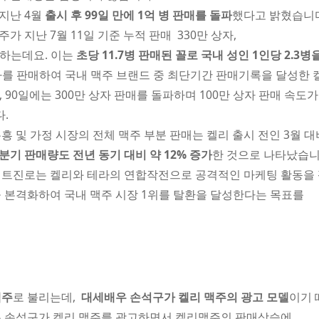
 지난 4월
출시 후 99일 만에 1억 병 판매를 돌파
했다고 밝혔습니
 지난 7월 11일 기준 누적 판매 330만 상자,
 하는데요. 이는
초당 11.7병 판매된 꼴로 국내 성인 1인당 2.3병
 상자를 판매하여 국내 맥주 브랜드 중 최단기간 판매기록을 달성한
, 90일에는 300만 상자 판매를 돌파하며 100만 상자 판매 속도가
다.
흥 및 가정 시장의 전체 맥주 부분 판매는 켈리 출시 전인 3월 대
2분기 판매량도 전년 동기 대비 약 12% 증가
한 것으로 나타났습니
이트진로는 켈리와 테라의 연합작전으로 공격적인 마케팅 활동을
 본격화하여 국내 맥주 시장 1위를 탈환을 달성한다는 목표를
맥주
로 불리는데,
대세배우 손석구가 켈리 맥주의 광고 모델
이기 
는 손석구가 켈리 맥주를 광고하면서 켈리맥주의 판매상승에